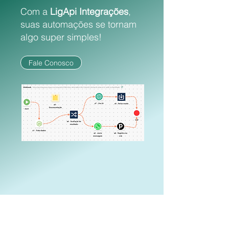
Com a
LigApi Integrações
,
suas automações se tornam
algo super simples!
Fale Conosco