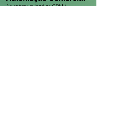
Ao entrar um lead no CRM é
automaticamente distribuído para um
vendedor, uma mensagem automática
de WhatsApp é enviada para o cliente,
todas as conversas entre o vendedor e
o cliente ficam registradas no CRM.
ETL e APi
​Pra empresas que usam dados de
diferentes sistemas. Coletamos as
informações de API, Banco de dados
ou Web Scraping, tratamos no formato
padrão do cliente e enviamos os
dados limpos.
Comunicação de
sistemas
​Transmitimos os eventos de Webhook