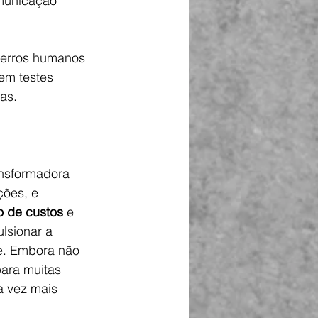
municação 
e erros humanos 
em testes 
as.
nsformadora 
ções, e 
o de custos
 e 
lsionar a 
e. Embora não 
ara muitas 
 vez mais 