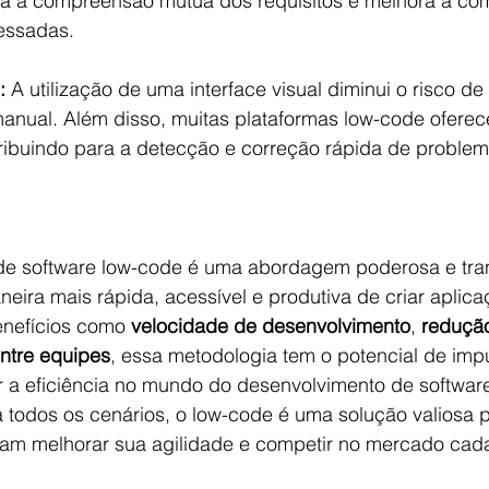
a a compreensão mútua dos requisitos e melhora a co
ressadas.
:
 A utilização de uma interface visual diminui o risco d
nual. Além disso, muitas plataformas low-code oferec
ribuindo para a detecção e correção rápida de problem
de software low-code é uma abordagem poderosa e tra
ira mais rápida, acessível e produtiva de criar aplica
nefícios como 
velocidade de desenvolvimento
, 
reduçã
ntre equipes
, essa metodologia tem o potencial de impu
 a eficiência no mundo do desenvolvimento de softwar
 todos os cenários, o low-code é uma solução valiosa p
am melhorar sua agilidade e competir no mercado cada