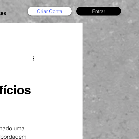
Criar Conta
Entrar
ses
fícios
nhado uma 
 abordagem 