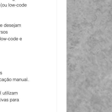
(ou low-code 
ue desejam 
rsos 
low-code e 
s 
icação manual.
 utilizam 
ivas para 