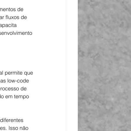
ementos de 
r fluxos de 
apacita 
senvolvimento 
al permite que 
mas low-code 
processo de 
ado em tempo 
diferentes 
es. Isso não 