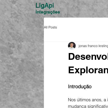
Lig
Api
Integrações
All Posts
jonas franco krelin
Desenvo
Exploran
Introdução
Nos últimos anos, a
mudança significati